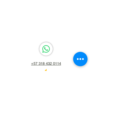
+57 318 432 0114
psicoesteban9213@gmail.com
Cl. 47 #70, Laureles - Estadio, Medellín,
Laureles, Medellín, Antioquia, Colombia